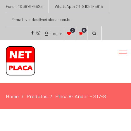
Fone: (11) 3876-6625
WhatsApp: (11) 91053-5816
E-mail: vendas@netplaca.com.br
0
0
Log-in
facebook
instagram
Home
Produtos
Placa 8º Andar – S17-8