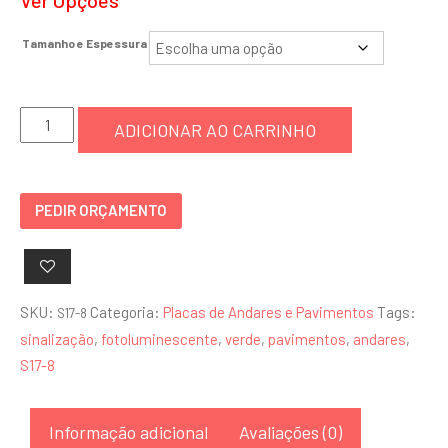
Tamanho e Espessura
Placa
ADICIONAR AO CARRINHO
8º
Andar
-
PEDIR ORÇAMENTO
S17-
8
quantidade
SKU:
Categoria:
Placas de Andares e Pavimentos
Tags:
S17-8
sinalização
,
fotoluminescente
,
verde
,
pavimentos
,
andares
,
S17-8
Informação adicional
Avaliações (0)