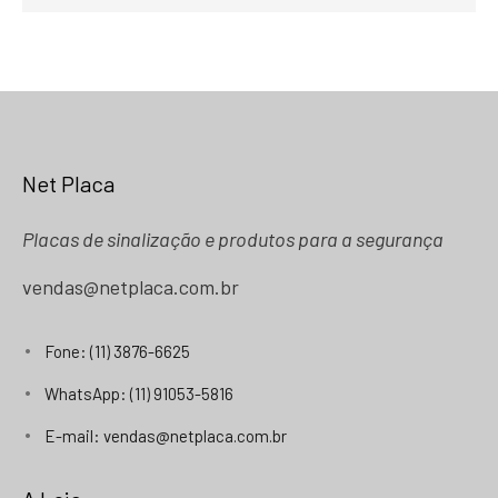
Net Placa
Placas de sinalização e produtos para a segurança
vendas@netplaca.com.br
Fone: (11) 3876-6625
WhatsApp: (11) 91053-5816
E-mail: vendas@netplaca.com.br