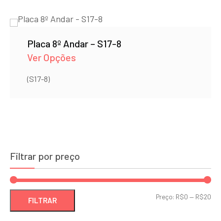
Placa 8º Andar – S17-8
Ver Opções
(S17-8)
Filtrar por preço
Pre
Pre
Preço:
R$0
—
R$20
FILTRAR
mí
má