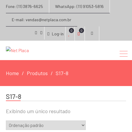
Fone: (11) 3876-6625
WhatsApp: (11) 91053-5816
E-mail: vendas@netplaca.com.br
0
0
Log-in
facebook
instagram
Home
Produtos
S17-8
S17-8
Exibindo um único resultado