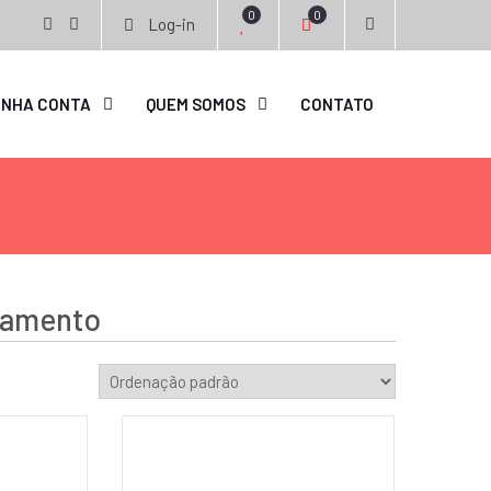
0
0
Log-in
facebook
instagram
INHA CONTA
QUEM SOMOS
CONTATO
namento