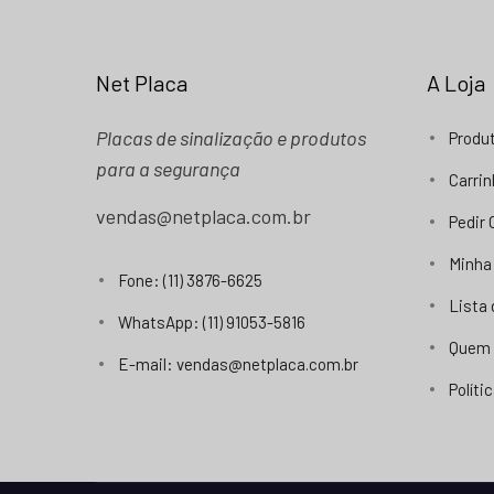
Net Placa
A Loja
Placas de sinalização e produtos
Produ
para a segurança
Carri
vendas@netplaca.com.br
Pedir
Minha
Fone: (11) 3876-6625
Lista
WhatsApp: (11) 91053-5816
Quem
E-mail: vendas@netplaca.com.br
Políti