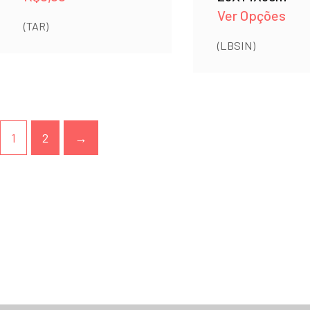
Ver Opções
(TAR)
(LBSIN)
1
2
→