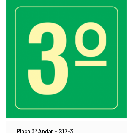
Placa 3º Andar – S17-3