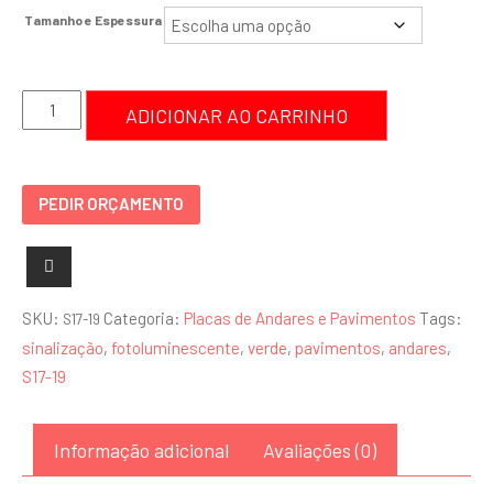
Tamanho e Espessura
Placa
ADICIONAR AO CARRINHO
19º
Andar
-
PEDIR ORÇAMENTO
S17-
19
quantidade
SKU:
Categoria:
Placas de Andares e Pavimentos
Tags:
S17-19
sinalização
,
fotoluminescente
,
verde
,
pavimentos
,
andares
,
S17-19
Informação adicional
Avaliações (0)