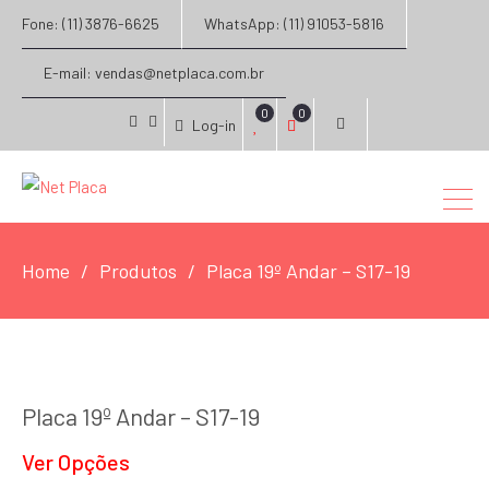
Fone: (11) 3876-6625
WhatsApp: (11) 91053-5816
E-mail: vendas@netplaca.com.br
0
0
Log-in
facebook
instagram
Home
Produtos
Placa 19º Andar – S17-19
Placa 19º Andar – S17-19
Ver Opções