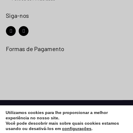
Siga-nos
facebook
instagram
Formas de Pagamento
© 2026
Net Placa
- Todos os Direitos Reservados |
Utilizamos cookies para lhe proporcionar a melhor
Desenvolvimento:
Vega Web
experiência no nosso site.
eCommerce Gem by
ProDesigns
Você pode descobrir mais sobre quais cookies estamos
usando ou desativá-los em
configurações
.