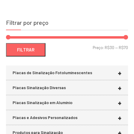
Filtrar por preço
Pre
Pre
Preço:
R$30
—
R$70
FILTRAR
mí
má
+
Placas de Sinalização Fotoluminescentes
+
Placas Sinalização Diversas
+
Placas Sinalização em Alumínio
+
Placas e Adesivos Personalizados
+
Produtos para Sinalização