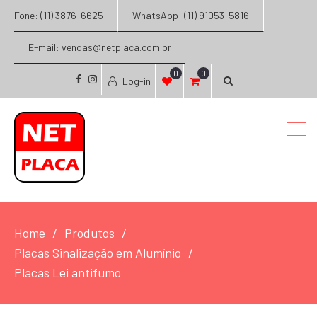
Fone: (11) 3876-6625
WhatsApp: (11) 91053-5816
E-mail: vendas@netplaca.com.br
0
0
Log-in
facebook
instagram
Home
Produtos
Placas Sinalização em Alumínio
Placas Lei antifumo