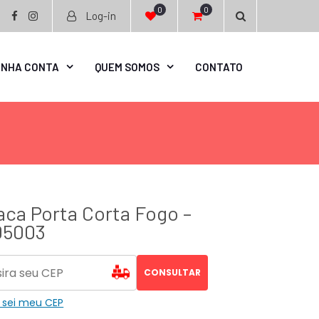
0
0
Log-in
facebook
instagram
INHA CONTA
QUEM SOMOS
CONTATO
aca Porta Corta Fogo –
05003
CONSULTAR
 sei meu CEP