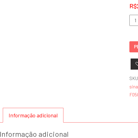
R$
Plac
Port
Cor
Fog
P
–
F05
qua
SKU
sina
F05
Informação adicional
Informação adicional