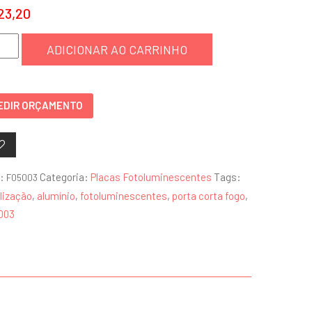
23,20
a
ADICIONAR AO CARRINHO
a
ta
o
EDIR ORÇAMENTO
003
ntidade
:
Categoria:
Placas Fotoluminescentes
Tags:
F05003
lização
,
alumínio
,
fotoluminescentes
,
porta corta fogo
,
003