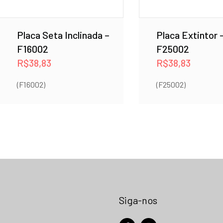
Placa Seta Inclinada –
Placa Extintor 
F16002
F25002
R$
38,83
R$
38,83
(F16002)
(F25002)
Siga-nos