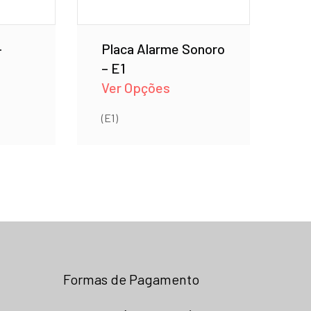
–
Placa Alarme Sonoro
– E1
Ver Opções
(E1)
Formas de Pagamento