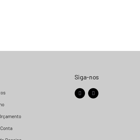
Siga-nos
tos
facebook
instagram
nho
 Orçamento
 Conta