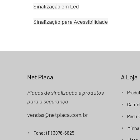
Sinalização em Led
Sinalização para Acessibilidade
Net Placa
A Loja
Placas de sinalização e produtos
Produ
para a segurança
Carri
vendas@netplaca.com.br
Pedir
Minha
Fone: (11) 3876-6625