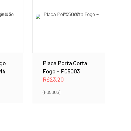
ogo
Placa Porta Corta
 M4
Fogo – F05003
R$
23,20
(F05003)