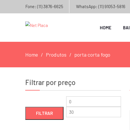
Fone: (11) 3876-6625
WhatsApp: (11) 91053-5816
HOME
BA
Home
Produtos
porta corta fogo
Filtrar por preço
Preço
Preç
mínimo
máxi
FILTRAR