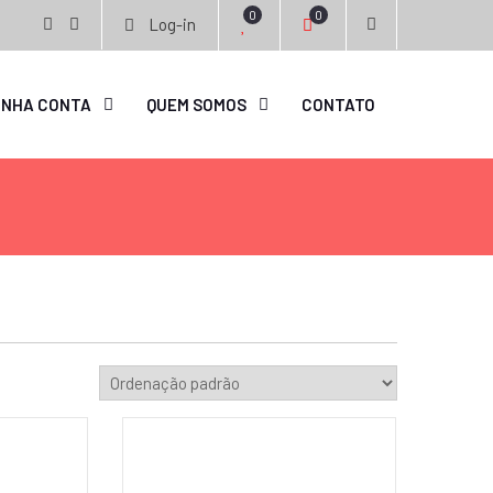
0
0
Log-in
facebook
instagram
INHA CONTA
QUEM SOMOS
CONTATO