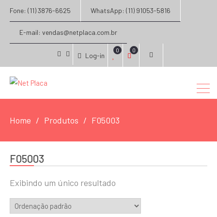
Fone: (11) 3876-6625
WhatsApp: (11) 91053-5816
E-mail: vendas@netplaca.com.br
0
0
Log-in
facebook
instagram
Home
Produtos
F05003
F05003
Exibindo um único resultado