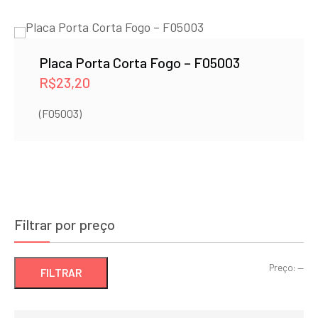
Placa Porta Corta Fogo – F05003
R$
23,20
(F05003)
Filtrar por preço
Pre
Pre
Preço:
—
FILTRAR
mí
má