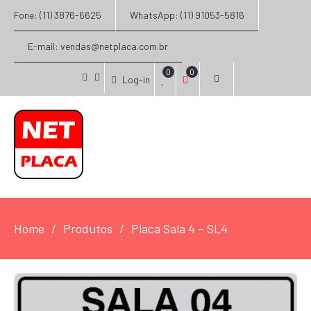
Fone: (11) 3876-6625
WhatsApp: (11) 91053-5816
E-mail: vendas@netplaca.com.br
0
0
Log-in
facebook
instagram
Home
Produtos
Placa Sala 4 – SL4