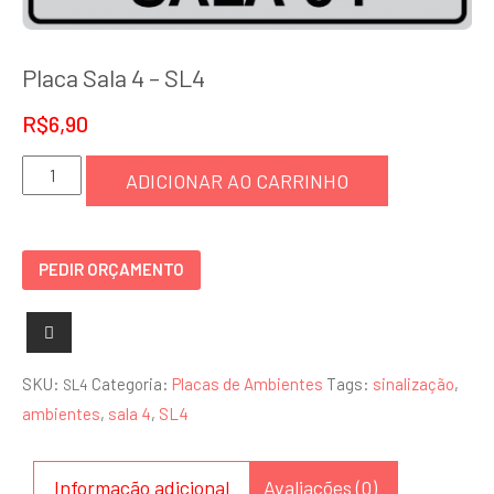
Placa Sala 4 – SL4
R$
6,90
Placa
ADICIONAR AO CARRINHO
Sala
4
-
PEDIR ORÇAMENTO
SL4
quantidade
SKU:
Categoria:
Placas de Ambientes
Tags:
sinalização
,
SL4
ambientes
,
sala 4
,
SL4
Informação adicional
Avaliações (0)