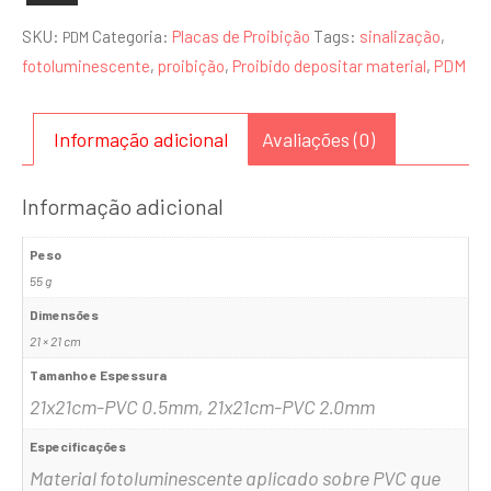
SKU:
Categoria:
Placas de Proibição
Tags:
sinalização
,
PDM
fotoluminescente
,
proibição
,
Proibido depositar material
,
PDM
Informação adicional
Avaliações (0)
Informação adicional
Peso
55 g
Dimensões
21 × 21 cm
Tamanho e Espessura
21x21cm-PVC 0.5mm, 21x21cm-PVC 2.0mm
Especificações
Material fotoluminescente aplicado sobre PVC que