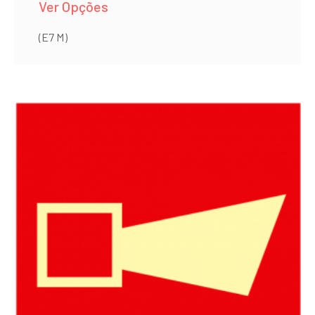
Ver Opções
(E7 M)