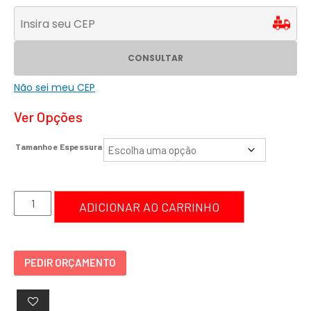
CONSULTAR
Não sei meu CEP
Ver Opções
Tamanho e Espessura
Placa
ADICIONAR AO CARRINHO
Proibido
Depositar
Material
PEDIR ORÇAMENTO
-
PDM
quantidade