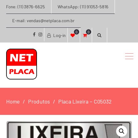
Fone: (11) 3876-6625
WhatsApp: (11) 91053-5816
E-mail: vendas@netplaca.com.br
0
0
Log-in
facebook
instagram
Home
Produtos
Placa Lixeira – C05032