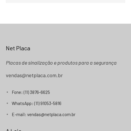
Net Placa
Placas de sinalização e produtos para a segurança
vendas@netplaca.com.br
Fone: (11) 3876-6625
WhatsApp: (11) 91053-5816
E-mail: vendas@netplaca.com.br
A Loja