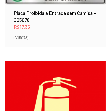
Placa Proibida a Entrada sem Camisa –
C05078
R$
17,35
(C05078)