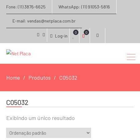
Fone: (11) 3876-6625
WhatsApp: (11) 91053-5816
E-mail: vendas@netplaca.com.br
0
0
Log-in
facebook
instagram
Home
Produtos
C05032
C05032
Exibindo um único resultado