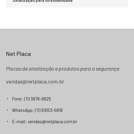
Sinalização para Acessibilidade
Net Placa
Placas de sinalização e produtos para a segurança
vendas@netplaca.com.br
Fone: (11) 3876-6625
WhatsApp: (11) 91053-5816
E-mail: vendas@netplaca.com.br