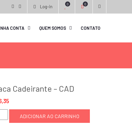
0
0
Log-in
facebook
instagram
INHA CONTA
QUEM SOMOS
CONTATO
aca Cadeirante – CAD
6,35
a
ADICIONAR AO CARRINHO
eirante