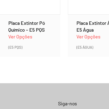
Placa Extintor Pó
Placa Extintor 
Químico – E5 PQS
E5 Água
Ver Opções
Ver Opções
(E5 PQS)
(E5 ÁGUA)
Siga-nos