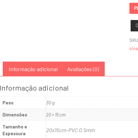
CAD
P
qua
SKU
sina
Informação adicional
Avaliações (0)
Informação adicional
Peso
30 g
Dimensões
20 × 15 cm
Tamanho e
20x15cm-PVC 0.5mm
Espessura