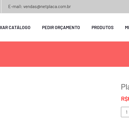
E-mail: vendas@netplaca.com.br
IXAR CATÁLOGO
PEDIR ORÇAMENTO
PRODUTOS
M
Pl
R$
Plac
Cad
-