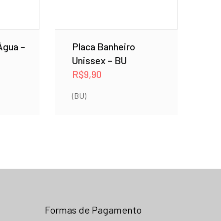
Água –
Placa Banheiro
Unissex – BU
R$
9,90
(BU)
Formas de Pagamento