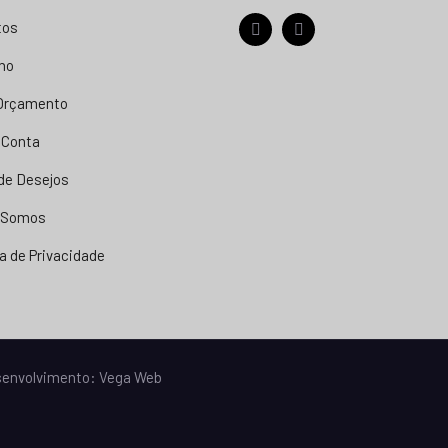
tos
facebook
instagram
nho
 Orçamento
 Conta
 de Desejos
 Somos
ca de Privacidade
esenvolvimento:
Vega Web