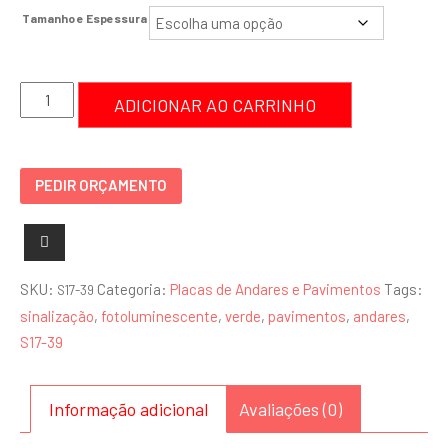
Tamanho e Espessura
Placa
ADICIONAR AO CARRINHO
39º
Andar
-
PEDIR ORÇAMENTO
S17-
39
quantidade
SKU:
Categoria:
Placas de Andares e Pavimentos
Tags:
S17-39
sinalização
,
fotoluminescente
,
verde
,
pavimentos
,
andares
,
S17-39
Informação adicional
Avaliações (0)