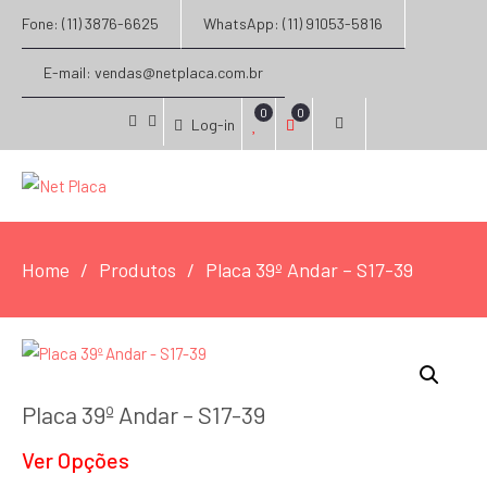
Fone: (11) 3876-6625
WhatsApp: (11) 91053-5816
E-mail: vendas@netplaca.com.br
0
0
Log-in
facebook
instagram
Home
Produtos
Placa 39º Andar – S17-39
Placa 39º Andar – S17-39
Ver Opções