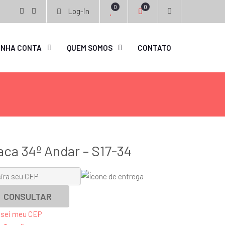
0
0
Log-in
facebook
instagram
INHA CONTA
QUEM SOMOS
CONTATO
aca 34º Andar – S17-34
CONSULTAR
 sei meu CEP