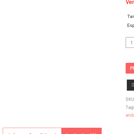
Ve
Ta
Es
Plac
34º
And
-
P
S17-
34
qua
SKU
Tag
and