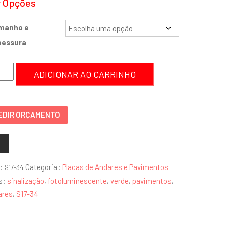
r Opções
manho e
pessura
a
ADICIONAR AO CARRINHO
ar
EDIR ORÇAMENTO
ntidade
:
Categoria:
Placas de Andares e Pavimentos
S17-34
s:
sinalização
,
fotoluminescente
,
verde
,
pavimentos
,
ares
,
S17-34