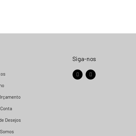
Siga-nos
tos
facebook
instagram
nho
 Orçamento
 Conta
 de Desejos
 Somos