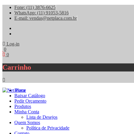
Fone: (11) 3876-6625
WhatsApp: (11) 91053-5816
E-mail: vendas@netplaca.com.br
facebook
instagram
Log-in
0
0
Carrinho
Home
Baixar Catálogo
Pedir Orçamento
Produtos
Minha Conta
Lista de Desejos
Quem Somos
Política de Privacidade
Contato