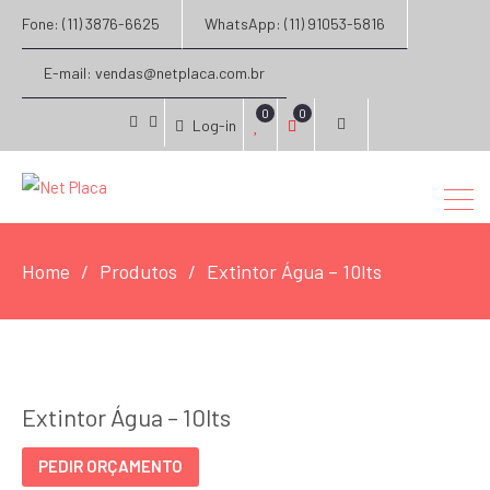
Fone: (11) 3876-6625
WhatsApp: (11) 91053-5816
E-mail: vendas@netplaca.com.br
0
0
Log-in
facebook
instagram
Home
Produtos
Extintor Água – 10lts
Extintor Água – 10lts
PEDIR ORÇAMENTO