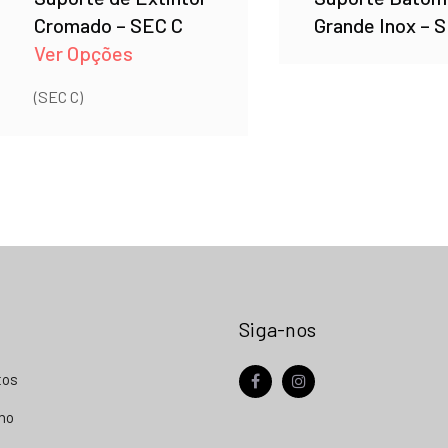
Cromado – SEC C
Grande Inox – 
Ver Opções
(SEC C)
Siga-nos
tos
facebook
instagram
nho