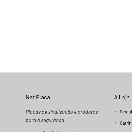
Net Placa
A Loja
Placas de sinalização e produtos
Produ
para a segurança
Carri