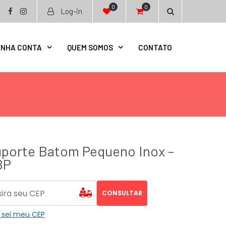
0
0
Log-in
facebook
instagram
INHA CONTA
QUEM SOMOS
CONTATO
porte Batom Pequeno Inox –
BP
CONSULTAR
 sei meu CEP