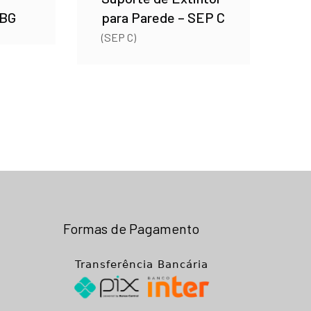
SBG
para Parede – SEP C
(SEP C)
Formas de Pagamento