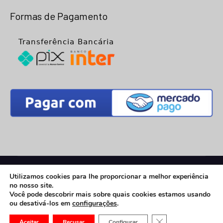
facebook
instagram
Formas de Pagamento
© 2026
Net Placa
- Todos os Direitos Reservados |
Utilizamos cookies para lhe proporcionar a melhor experiência
Desenvolvimento:
Vega Web
no nosso site.
eCommerce Gem by
ProDesigns
Você pode descobrir mais sobre quais cookies estamos usando
ou desativá-los em
configurações
.
CLOSE GDPR COOK
Aceitar
Recusar
Configurar