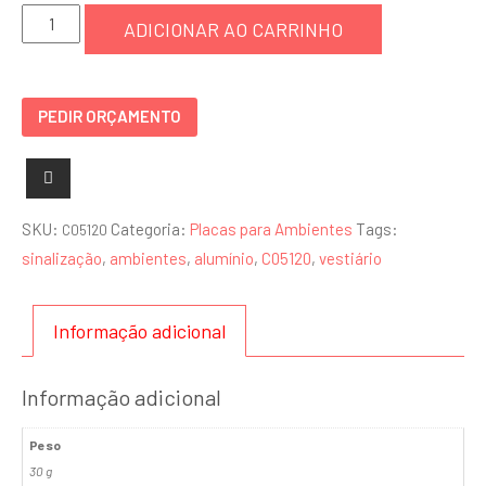
Placa
ADICIONAR AO CARRINHO
Vestiário
-
C05120
PEDIR ORÇAMENTO
quantidade
SKU:
Categoria:
Placas para Ambientes
Tags:
C05120
sinalização
,
ambientes
,
alumínio
,
C05120
,
vestiário
Informação adicional
Informação adicional
Peso
30 g