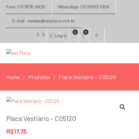
Fone: (11) 3876-6625
WhatsApp: (11) 91053-5816
E-mail: vendas@netplaca.com.br
0
0
Log-in
facebook
instagram
Home
Produtos
Placa Vestiário – C05120
Placa Vestiário – C05120
R$
17,35