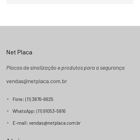
Net Placa
Placas de sinalização e produtos para a segurança
vendas@netplaca.com.br
Fone: (11) 3876-6625
WhatsApp: (11) 91053-5816
E-mail: vendas@netplaca.com.br