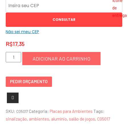
CONSULTAR
Não sei meu CEP
R$
17,35
Placa
ADICIONAR AO CARRINHO
Salão
de
Jogos
PEDIR ORÇAMENTO
-
C05017
quantidade
SKU:
Categoria:
Placas para Ambientes
Tags:
C05017
sinalização
,
ambientes
,
alumínio
,
salão de jogos
,
C05017