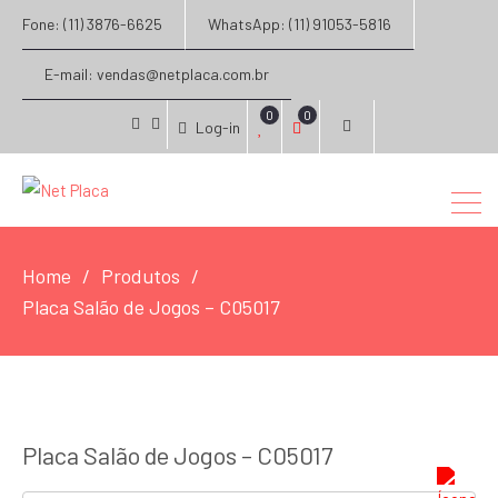
Fone: (11) 3876-6625
WhatsApp: (11) 91053-5816
E-mail: vendas@netplaca.com.br
0
0
Log-in
facebook
instagram
Home
Produtos
Placa Salão de Jogos – C05017
Placa Salão de Jogos – C05017