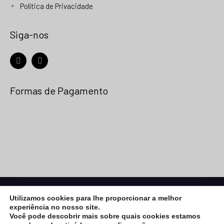
Política de Privacidade
Siga-nos
facebook
instagram
Formas de Pagamento
© 2026
Net Placa
- Todos os Direitos Reservados |
Utilizamos cookies para lhe proporcionar a melhor
Desenvolvimento:
Vega Web
experiência no nosso site.
eCommerce Gem by
ProDesigns
Você pode descobrir mais sobre quais cookies estamos