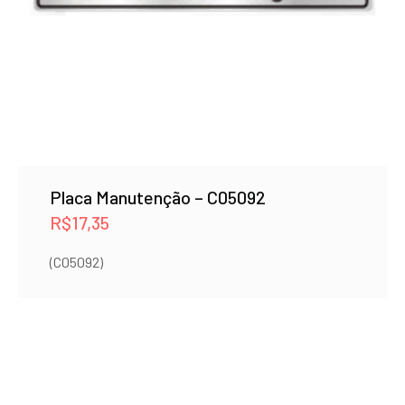
Placa Manutenção – C05092
R$
17,35
(C05092)