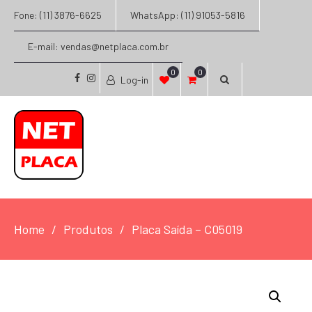
Fone: (11) 3876-6625
WhatsApp: (11) 91053-5816
E-mail: vendas@netplaca.com.br
0
0
Log-in
facebook
instagram
Home
Produtos
Placa Saída – C05019