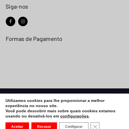
Siga-nos
facebook
instagram
Formas de Pagamento
© 2026
Net Placa
- Todos os Direitos Reservados |
Utilizamos cookies para lhe proporcionar a melhor
Desenvolvimento:
Vega Web
experiência no nosso site.
eCommerce Gem by
ProDesigns
Você pode descobrir mais sobre quais cookies estamos
usando ou desativá-los em
configurações
.
CLOSE GDPR CO
Aceitar
Recusar
Configurar