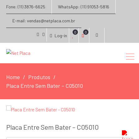
Fone: (11) 3876-6625
WhatsApp: (11) 91053-5816
E-mail: vendas@netplaca.com.br
0
0
Log-in
facebook
instagram
Home
Produtos
Placa Entre Sem Bater – C05010
Placa Entre Sem Bater – C05010