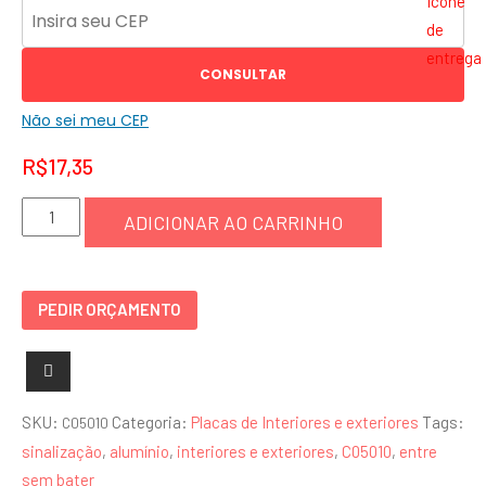
CONSULTAR
Não sei meu CEP
R$
17,35
Placa
ADICIONAR AO CARRINHO
Entre
Sem
Bater
PEDIR ORÇAMENTO
-
C05010
quantidade
SKU:
Categoria:
Placas de Interiores e exteriores
Tags:
C05010
sinalização
,
alumínio
,
interiores e exteriores
,
C05010
,
entre
sem bater