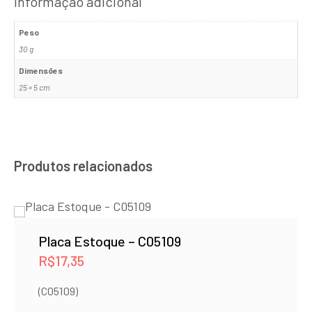
Informação adicional
Peso
30 g
Dimensões
25 × 5 cm
Produtos relacionados
Placa Estoque – C05109
R$
17,35
(C05109)