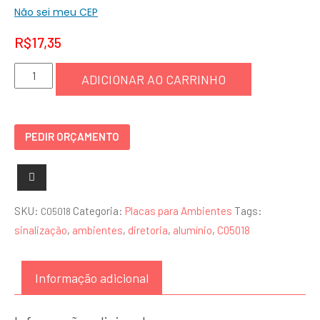
Não sei meu CEP
R$
17,35
Placa
ADICIONAR AO CARRINHO
Diretoria
-
C05018
PEDIR ORÇAMENTO
quantidade
SKU:
Categoria:
Placas para Ambientes
Tags:
C05018
sinalização
,
ambientes
,
diretoria
,
alumínio
,
C05018
Informação adicional