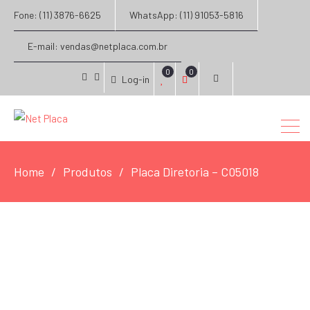
Fone: (11) 3876-6625
WhatsApp: (11) 91053-5816
E-mail: vendas@netplaca.com.br
0
0
Log-in
facebook
instagram
Home
Produtos
Placa Diretoria – C05018