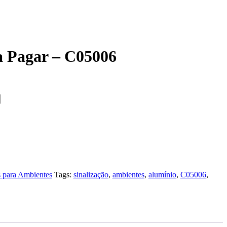
a Pagar – C05006
s para Ambientes
Tags:
sinalização
,
ambientes
,
alumínio
,
C05006
,