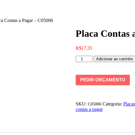
ca Contas a Pagar – C05006
Placa Contas 
R$
17,35
Placa
Adicionar ao carrinho
Contas
a
Pagar
-
PEDIR ORÇAMENTO
C05006
quantidade
SKU:
Categoria:
Placa
C05006
contas a pagar