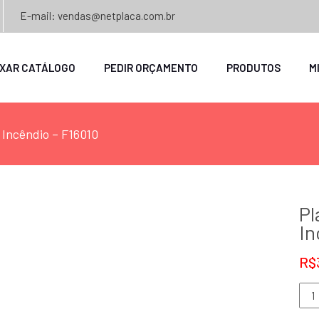
E-mail: vendas@netplaca.com.br
IXAR CATÁLOGO
PEDIR ORÇAMENTO
PRODUTOS
M
 Incêndio – F16010
Pl
In
R$
Plac
Ala