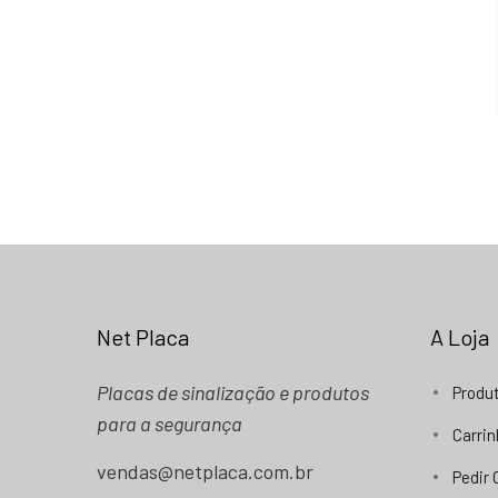
Net Placa
A Loja
Placas de sinalização e produtos
Produ
para a segurança
Carri
vendas@netplaca.com.br
Pedir