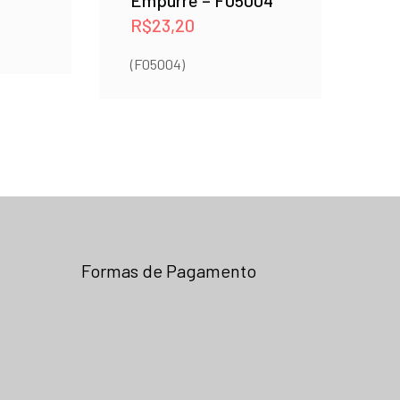
Empurre – F05004
R$
23,20
(F05004)
Formas de Pagamento