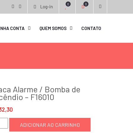
0
0
Log-in
facebook
instagram
INHA CONTA
QUEM SOMOS
CONTATO
aca Alarme / Bomba de
cêndio – F16010
32,30
a
ADICIONAR AO CARRINHO
rme