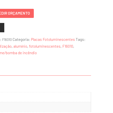
ba
EDIR ORÇAMENTO
ndio
10
:
Categoria:
Placas Fotoluminescentes
Tags:
F16010
ntidade
lização
,
alumínio
,
fotoluminescentes
,
F16010
,
rme/bomba de incêndio