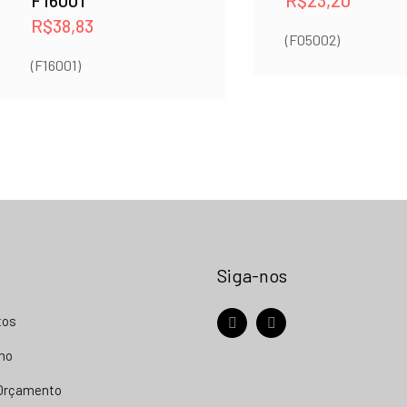
F16001
R$
23,20
R$
38,83
(F05002)
(F16001)
Siga-nos
tos
facebook
instagram
nho
 Orçamento