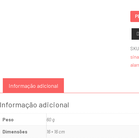
/
Bom
P
de
Incê
–
F160
SKU
qua
sina
ala
Informação adicional
Informação adicional
Peso
60 g
Dimensões
16 × 16 cm