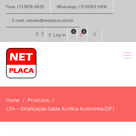
Fone: (11) 3876-6625
WhatsApp: (11) 91053-5816
E-mail: vendas@netplaca.com.br
0
0
Log-in
facebook
instagram
Home
Produtos
LS4 – Sinalização Saída Acrílica Autônoma (DF)