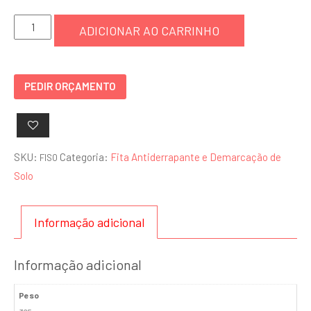
Fita
ADICIONAR AO CARRINHO
Isolamento
Zebrada
-
PEDIR ORÇAMENTO
FISO
quantidade
SKU:
Categoria:
Fita Antiderrapante e Demarcação de
FISO
Solo
Informação adicional
Informação adicional
Peso