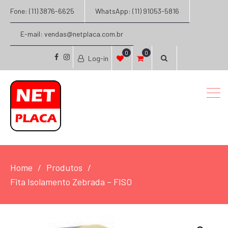
Fone: (11) 3876-6625
WhatsApp: (11) 91053-5816
E-mail: vendas@netplaca.com.br
0
0
Log-in
facebook
instagram
Home
Produtos
Fita Isolamento Zebrada – FISO