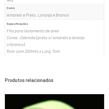
365 g
Cores
Amarelo e Preto, Laranja e Branco
Especificações
Fita para isolamento de área
Cores- Zebrada (preto c/ amarelo e laranja
c/branco)
Rolo com 200mts x Larg. 7cm
Produtos relacionados