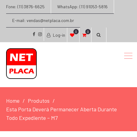
Fone: (11) 3876-6625
WhatsApp: (11) 91053-5816
E-mail: vendas@netplaca.com.br
0
0
Log-in
facebook
instagram
Home
Produtos
Esta Porta Deverá Permanecer Aberta Durante
Todo Expediente – M7