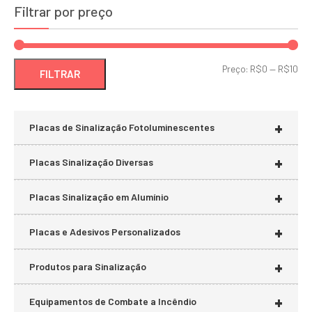
Filtrar por preço
Pre
Pre
Preço:
R$0
—
R$10
FILTRAR
mí
má
+
Placas de Sinalização Fotoluminescentes
+
Placas Sinalização Diversas
+
Placas Sinalização em Alumínio
+
Placas e Adesivos Personalizados
+
Produtos para Sinalização
+
Equipamentos de Combate a Incêndio