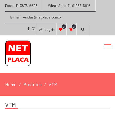
Fone: (11) 3876-6625
WhatsApp: (11) 91053-5816
E-mail: vendas@netplaca.com.br
0
0
Log-in
facebook
instagram
Home
Produtos
VTM
VTM