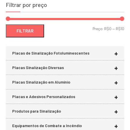
Filtrar por preço
Pre
Pre
Preço:
R$0
—
R$10
FILTRAR
mí
má
+
Placas de Sinalização Fotoluminescentes
+
Placas Sinalização Diversas
+
Placas Sinalização em Alumínio
+
Placas e Adesivos Personalizados
+
Produtos para Sinalização
+
Equipamentos de Combate a Incêndio