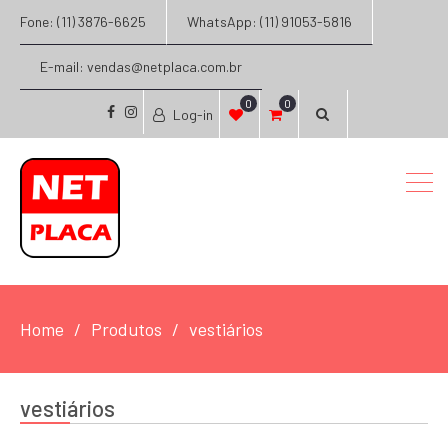
Fone: (11) 3876-6625
WhatsApp: (11) 91053-5816
E-mail: vendas@netplaca.com.br
0
0
Log-in
facebook
instagram
Home
Produtos
vestiários
vestiários