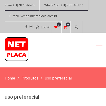
Fone: (11) 3876-6625
WhatsApp: (11) 91053-5816
E-mail: vendas@netplaca.com.br
0
0
Log-in
facebook
instagram
Home
Produtos
uso preferecial
uso preferecial