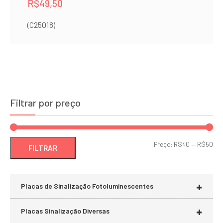
R$
49,50
(C25018)
Filtrar por preço
Pre
Pre
Preço:
R$40
—
R$50
FILTRAR
mí
má
+
Placas de Sinalização Fotoluminescentes
+
Placas Sinalização Diversas