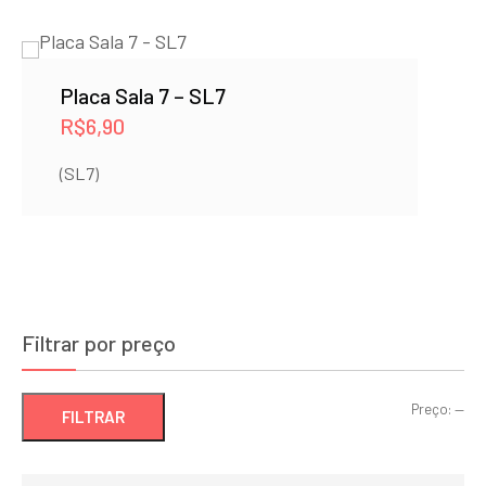
Placa Sala 7 – SL7
R$
6,90
(SL7)
Filtrar por preço
Pre
Pre
Preço:
—
FILTRAR
mí
má