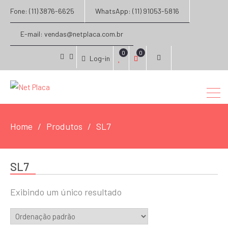
Fone: (11) 3876-6625
WhatsApp: (11) 91053-5816
E-mail: vendas@netplaca.com.br
0
0
Log-in
facebook
instagram
Home
Produtos
SL7
SL7
Exibindo um único resultado