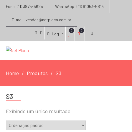
Fone: (11) 3876-6625
WhatsApp: (11) 91053-5816
E-mail: vendas@netplaca.com.br
0
0
Log-in
facebook
instagram
Home
Produtos
S3
S3
Exibindo um único resultado