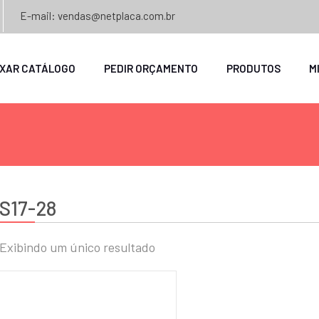
E-mail: vendas@netplaca.com.br
IXAR CATÁLOGO
PEDIR ORÇAMENTO
PRODUTOS
M
S17-28
Exibindo um único resultado
o
mo