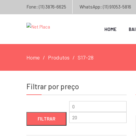
Fone: (11) 3876-6625
WhatsApp: (11) 91053-5816
HOME
BA
Home
Produtos
S17-28
Filtrar por preço
Preço
Preç
mínimo
máxi
FILTRAR