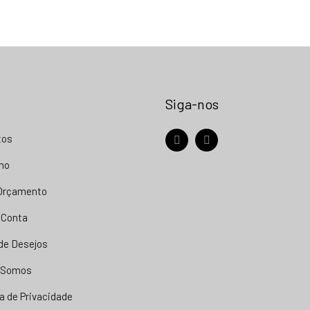
Siga-nos
tos
facebook
instagram
nho
 Orçamento
 Conta
 de Desejos
 Somos
ca de Privacidade