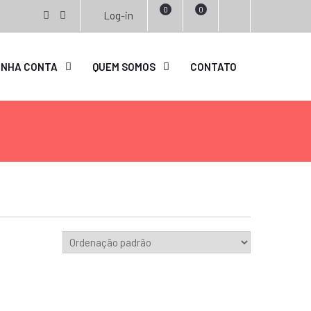
0
0
Log-in
facebook
instagram
INHA CONTA
QUEM SOMOS
CONTATO