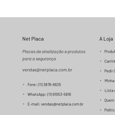
Net Placa
A Loja
Placas de sinalização e produtos
Produ
para a segurança
Carri
vendas@netplaca.com.br
Pedir
Minha
Fone: (11) 3876-6625
Lista
WhatsApp: (11) 91053-5816
Quem
E-mail: vendas@netplaca.com.br
Políti