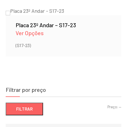
Placa 23º Andar – S17-23
Ver Opções
(S17-23)
Filtrar por preço
Pre
Pre
Preço:
—
FILTRAR
mí
má