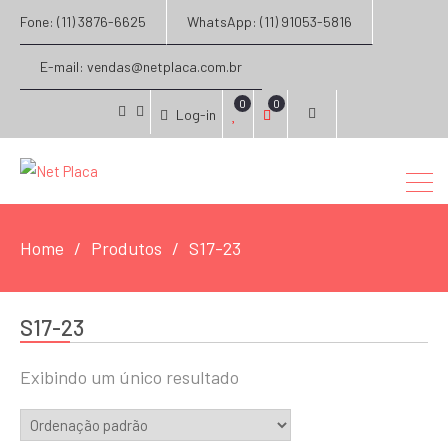
Fone: (11) 3876-6625
WhatsApp: (11) 91053-5816
E-mail: vendas@netplaca.com.br
0
0
Log-in
facebook
instagram
Home
Produtos
S17-23
S17-23
Exibindo um único resultado