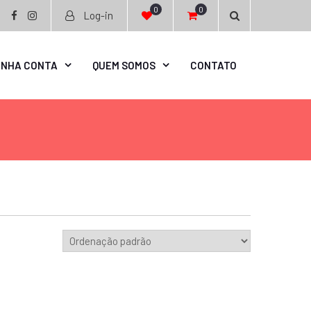
0
0
Log-in
facebook
instagram
INHA CONTA
QUEM SOMOS
CONTATO