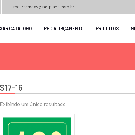
E-mail: vendas@netplaca.com.br
IXAR CATÁLOGO
PEDIR ORÇAMENTO
PRODUTOS
M
S17-16
Exibindo um único resultado
o
o
mo
mo