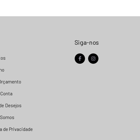
Siga-nos
tos
facebook
instagram
nho
 Orçamento
 Conta
 de Desejos
 Somos
ca de Privacidade