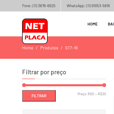
Fone: (11) 3876-6625
WhatsApp: (11) 91053-5816
HOME
BA
Home
Produtos
S17-16
Filtrar por preço
Preç
Preç
Preço:
R$0
—
R$20
FILTRAR
míni
máxi