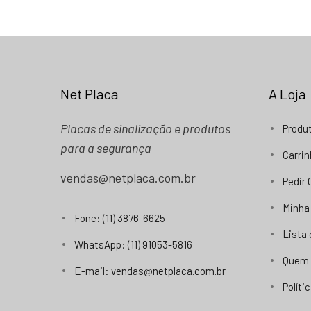
Net Placa
A Loja
Placas de sinalização e produtos
Produ
para a segurança
Carri
vendas@netplaca.com.br
Pedir
Minha
Fone: (11) 3876-6625
Lista
WhatsApp: (11) 91053-5816
Quem
E-mail: vendas@netplaca.com.br
Políti