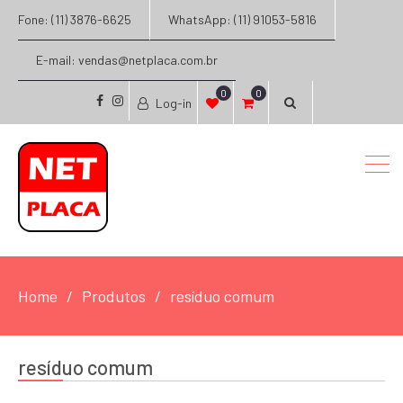
Fone: (11) 3876-6625
WhatsApp: (11) 91053-5816
E-mail: vendas@netplaca.com.br
0
0
Log-in
facebook
instagram
Home
Produtos
resíduo comum
resíduo comum