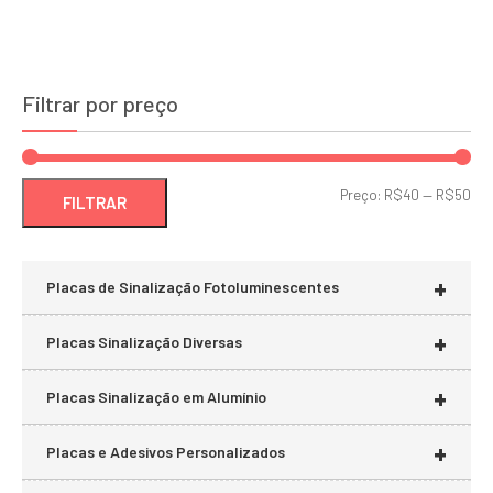
Filtrar por preço
Pre
Pre
Preço:
R$40
—
R$50
FILTRAR
mí
má
+
Placas de Sinalização Fotoluminescentes
+
Placas Sinalização Diversas
+
Placas Sinalização em Alumínio
+
Placas e Adesivos Personalizados