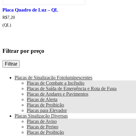
Placa Quadro de Luz – QL
R$
7,20
(QL)
Filtrar por preço
Filtrar
Placas de Sinalização Fotoluminescentes
Placas de Combate a Incêndio
Placas de Saída de Emergência e Rota de Fuga
Placas de Andares e Pavimentos
Placas de Alerta
Placas de Proibição
Placas para Elevador
Placas Sinalização Diversas
Placas de Aviso
Placas de Perigo
Placas de Proibição