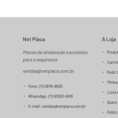
Net Placa
A Loja
Placas de sinalização e produtos
Produ
para a segurança
Carri
vendas@netplaca.com.br
Pedir
Minha
Fone: (11) 3876-6625
Lista
WhatsApp: (11) 91053-5816
Quem
E-mail: vendas@netplaca.com.br
Políti