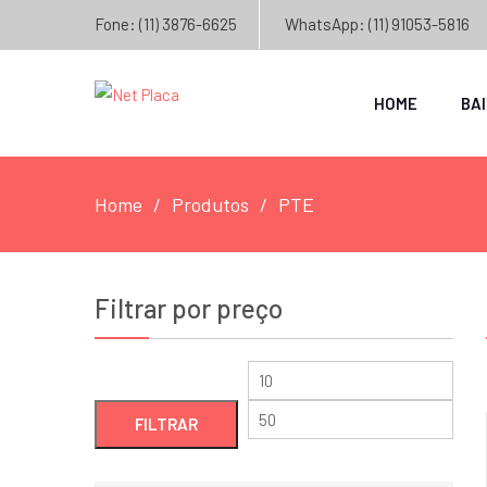
Fone: (11) 3876-6625
WhatsApp: (11) 91053-5816
HOME
BA
Home
Produtos
PTE
Filtrar por preço
Preço
Preç
mínimo
máxi
FILTRAR