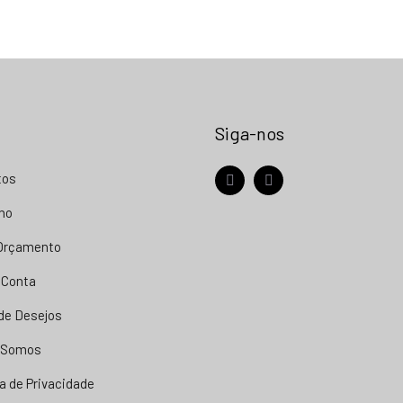
Siga-nos
tos
facebook
instagram
nho
 Orçamento
 Conta
 de Desejos
 Somos
ca de Privacidade