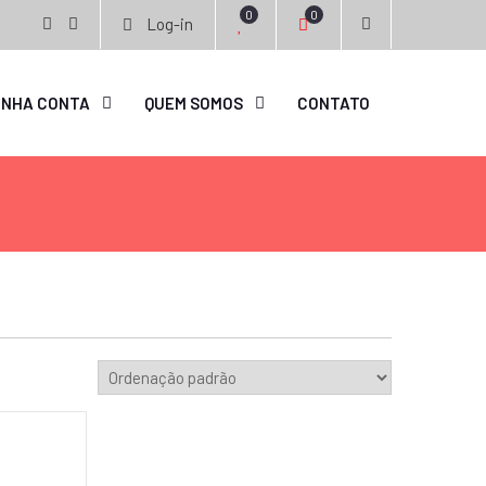
0
0
Log-in
facebook
instagram
INHA CONTA
QUEM SOMOS
CONTATO