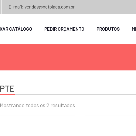
E-mail: vendas@netplaca.com.br
IXAR CATÁLOGO
PEDIR ORÇAMENTO
PRODUTOS
M
PTE
Mostrando todos os 2 resultados
o
mo