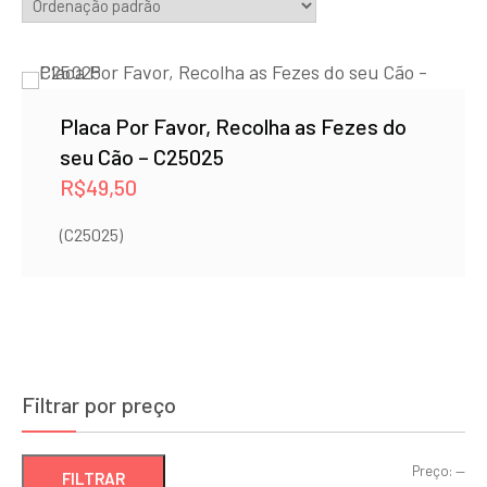
Placa Por Favor, Recolha as Fezes do
seu Cão – C25025
R$
49,50
(C25025)
Filtrar por preço
Pre
Pre
Preço:
—
FILTRAR