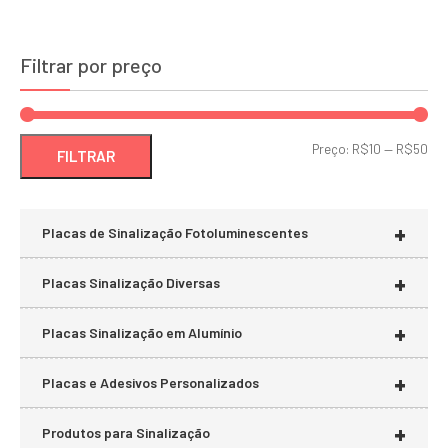
Filtrar por preço
Pre
Pre
Preço:
R$10
—
R$50
FILTRAR
mí
má
+
Placas de Sinalização Fotoluminescentes
+
Placas Sinalização Diversas
+
Placas Sinalização em Alumínio
+
Placas e Adesivos Personalizados
+
Produtos para Sinalização