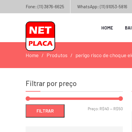
Fone: (11) 3876-6625
WhatsApp: (11) 91053-5816
HOME
BA
Home
Produtos
perigo risco de choque el
Filtrar por preço
Preç
Preç
Preço:
R$40
—
R$50
FILTRAR
míni
máxi