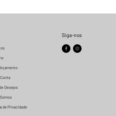
Siga-nos
tos
facebook
instagram
nho
 Orçamento
 Conta
 de Desejos
 Somos
ca de Privacidade