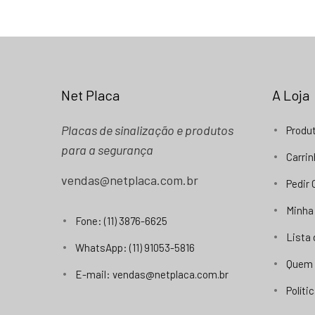
Net Placa
A Loja
Placas de sinalização e produtos
Produ
para a segurança
Carri
vendas@netplaca.com.br
Pedir
Minha
Fone: (11) 3876-6625
Lista
WhatsApp: (11) 91053-5816
Quem
E-mail: vendas@netplaca.com.br
Políti