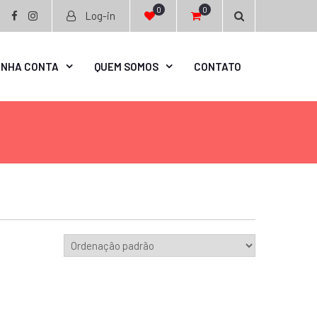
0
0
Log-in
facebook
instagram
INHA CONTA
QUEM SOMOS
CONTATO