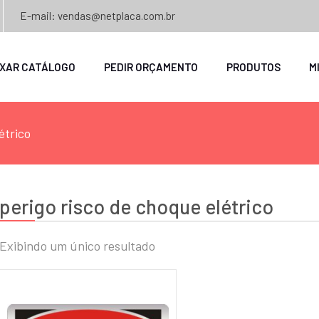
E-mail: vendas@netplaca.com.br
IXAR CATÁLOGO
PEDIR ORÇAMENTO
PRODUTOS
M
étrico
perigo risco de choque elétrico
Exibindo um único resultado
o
o
mo
mo