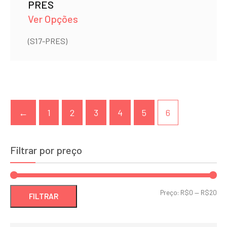
PRES
Ver Opções
(S17-PRES)
←
1
2
3
4
5
6
Filtrar por preço
Pre
Pre
Preço:
R$0
—
R$20
FILTRAR
mí
má