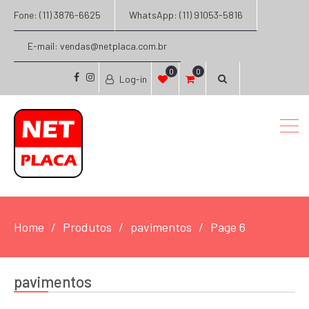
Fone: (11) 3876-6625
WhatsApp: (11) 91053-5816
E-mail: vendas@netplaca.com.br
0
0
Log-in
facebook
instagram
Home
Produtos
pavimentos
Page 6
pavimentos