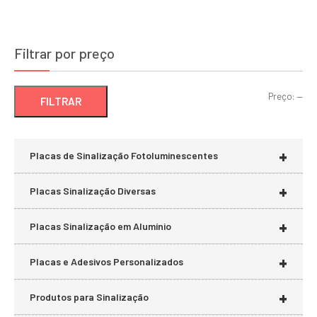
Filtrar por preço
Pre
Pre
Preço:
—
FILTRAR
mí
má
+
Placas de Sinalização Fotoluminescentes
+
Placas Sinalização Diversas
+
Placas Sinalização em Alumínio
+
Placas e Adesivos Personalizados
+
Produtos para Sinalização