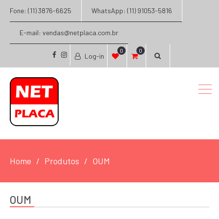
Fone: (11) 3876-6625
WhatsApp: (11) 91053-5816
E-mail: vendas@netplaca.com.br
0
0
Log-in
facebook
instagram
Home
Produtos
OUM
OUM