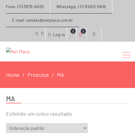
Fone: (11) 3876-6625
WhatsApp: (11) 91053-5816
E-mail: vendas@netplaca.com.br
0
0
Log-in
facebook
instagram
Home
Produtos
MA
MA
Exibindo um único resultado