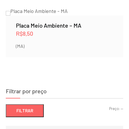
Placa Meio Ambiente – MA
R$
8,50
(MA)
Filtrar por preço
Pre
Pre
Preço:
—
FILTRAR
mí
má