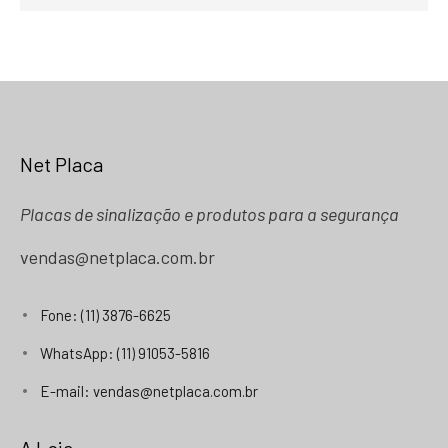
Net Placa
Placas de sinalização e produtos para a segurança
vendas@netplaca.com.br
Fone: (11) 3876-6625
WhatsApp: (11) 91053-5816
E-mail: vendas@netplaca.com.br
A Loja