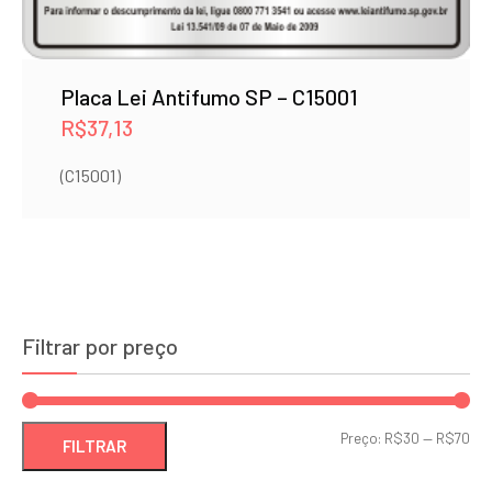
Placa Lei Antifumo SP – C15001
R$
37,13
(C15001)
Filtrar por preço
Pre
Pre
Preço:
R$30
—
R$70
FILTRAR
mí
má