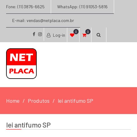
Fone: (11) 3876-6625
WhatsApp: (11) 91053-5816
E-mail: vendas@netplaca.com.br
0
0
Log-in
facebook
instagram
Home
Produtos
lei antifumo SP
lei antifumo SP