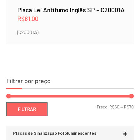
Placa Lei Antifumo Inglês SP – C20001A
R$
61,00
(C20001A)
Filtrar por preço
Pre
Pre
Preço:
R$60
—
R$70
FILTRAR
mí
má
+
Placas de Sinalização Fotoluminescentes