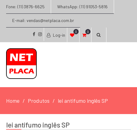
Fone: (11) 3876-6625
WhatsApp: (11) 91053-5816
E-mail: vendas@netplaca.com.br
0
0
Log-in
facebook
instagram
Home
Produtos
lei antifumo inglês SP
lei antifumo inglês SP