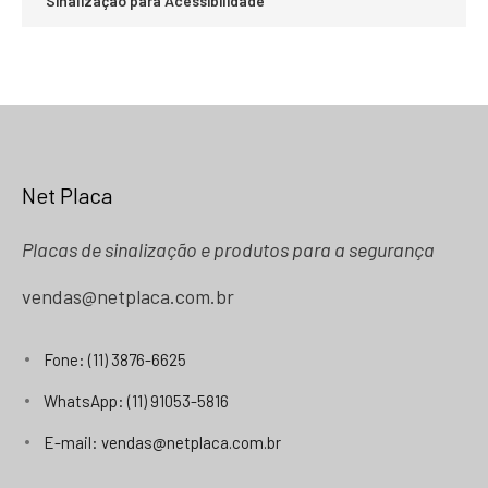
Sinalização para Acessibilidade
Net Placa
Placas de sinalização e produtos para a segurança
vendas@netplaca.com.br
Fone: (11) 3876-6625
WhatsApp: (11) 91053-5816
E-mail: vendas@netplaca.com.br