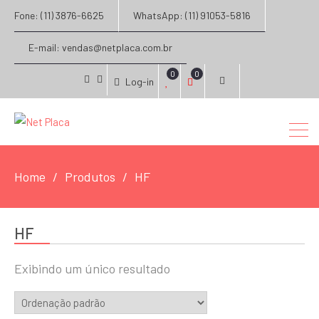
Fone: (11) 3876-6625
WhatsApp: (11) 91053-5816
E-mail: vendas@netplaca.com.br
0
0
Log-in
facebook
instagram
Home
Produtos
HF
HF
Exibindo um único resultado